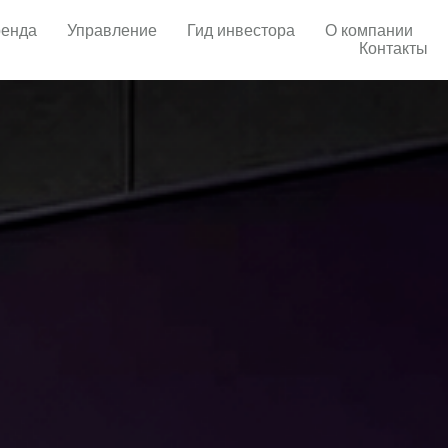
енда
Управление
Гид инвестора
О компании
Контакты