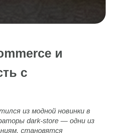
ommerce и
сть с
тился из модной новинки в
раторы dark‑store — одни из
аниям, становятся