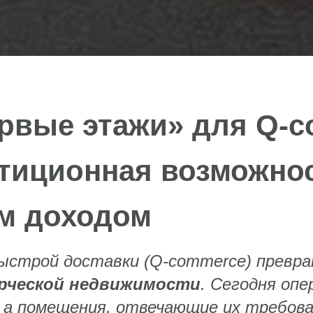
рвые этажи» для Q‑c
естиционная возможно
м доходом
быстрой доставки (Q‑commerce) превра
рческой недвижимости
. Сегодня опе
 а помещения, отвечающие их требов