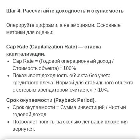
проверить:
Чистоту прав собственности
и историю сделок с
объектом.
Отсутствие обременений
(арестов, залогов).
Соответствие помещения санитарным и
противопожарным нормам.
Состояние коммуникаций.
Ремонт инженерных
систем может "съесть" всю прибыль.
Шаг 4. Рассчитайте доходность и окупаемость
Оперируйте цифрами, а не эмоциями. Основные
метрики для оценки:
Cap Rate (Capitalization Rate) — ставка
капитализации.
Cap Rate = (Годовой операционный доход /
Стоимость объекта) * 100%