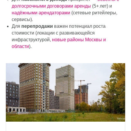
долгосрочными договорами аренды
(5+ лет) и
надёжными арендаторами
(сетевые ритейлеры,
Получить индивидуальное предложение
сервисы).
Для
перепродажи
важен потенциал роста
стоимости (локации с развивающейся
инфраструктурой,
новые районы Москвы и
области
).