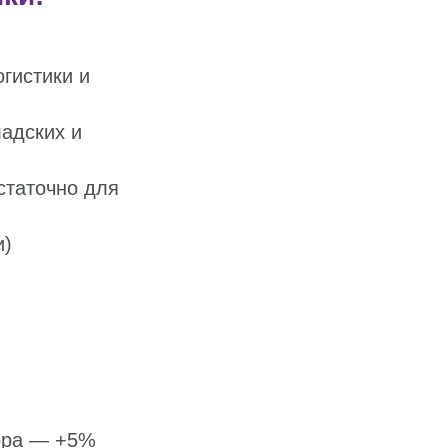
гистики и
адских и
статочно для
и)
ора — +5%