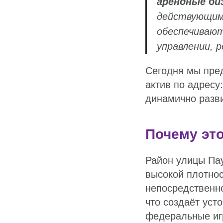
арендные би
действующим 
обеспечивают
управлении, 
Сегодня мы пре
актив по адресу:
динамично разв
Почему это
Район улицы Пау
высокой плотнос
непосредственн
что создаёт уст
федеральные игр