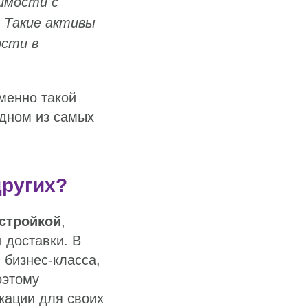
имости с
 Такие активы
ости в
менно такой
дном из самых
других?
астройкой
,
 доставки. В
 бизнес-класса,
оэтому
кации для своих