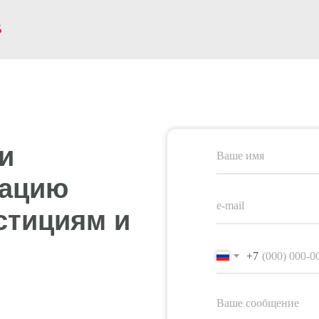
Б
и
тацию
стициям и
+7