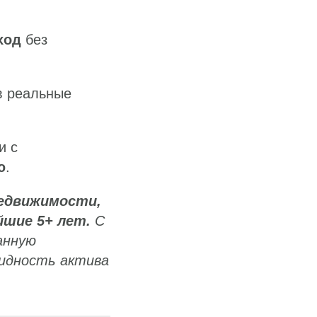
ход
без
 реальные
и с
ю
.
недвижимости,
йшие 5+ лет.
С
анную
видность актива