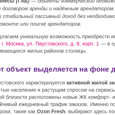
знесы (ГАБ)
— объекты коммерческой недвиж
договором аренды и надёжным арендатором.
 стабильный пассивный доход без необходим
ремонте или поиске арендаторов.
длагаем уникальную возможность приобрести и
г. Москва, ул. Паустовского, д. 8, корп. 1
— в о
ивающихся жилых районов столицы.
т объект выделяется на фоне 
стовского характеризуется
активной жилой з
тью населения и растущим спросом на сервисы
ой близости расположены новые ЖК комфорт- и
ойчивый ежедневный трафик заказов. Именно п
оки, такие как
Ozon Fresh
, выбирают здесь ло