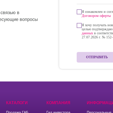
Я ознакомлен и сог
 связью в
Договором оферты
ресующие вопросы
Я хочу получать но
целью подтверждаю
данных
в соответст
27.07.2026 г. № 152
олучить индивидуальное предложение
ОТПРАВИТЬ
КАТАЛОГИ
КОМПАНИЯ
ИНФОРМАЦ
Продажа ГАБ
Гид инвестора
Персональные 