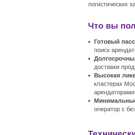
логистических х
Что вы пол
Готовый пасс
поиск арендат
Долгосрочный
доставки прод
Высокая лик
кластерах Мо
арендаторами
Минимальные
оператор с бе
Технически