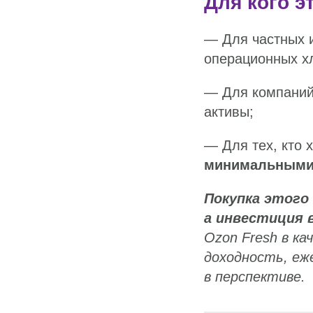
Для кого э
— Для частных 
операционных х
— Для компаний
активы;
— Для тех, кто 
минимальными 
Покупка этого
а инвестиция 
Ozon Fresh в к
доходность, еж
в перспективе.