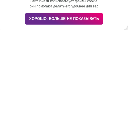
Сайт InvestFirst использует файлы cookie,
они помогают делать его удобнее для вас
Напишите нам
ХОРОШО. БОЛЬШЕ НЕ ПОКАЗЫВАТЬ
Свяжитесь с нами и
получите консультацию
экспертов по
инвестициям и аренде
Оставьте заявку, мы вернемся с
обратной связью в ближайшее
время и ответим на все