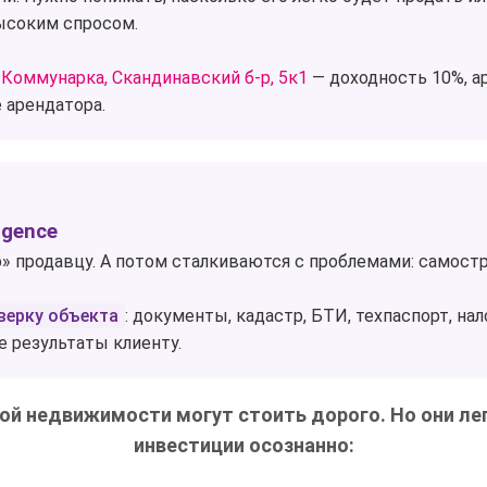
ысоким спросом.
 Коммунарка, Скандинавский б-р, 5к1
— доходность 10%, ар
 арендатора.
igence
» продавцу. А потом сталкиваются с проблемами: самост
верку объекта
: документы, кадастр, БТИ, техпаспорт, нало
се результаты клиенту.
ой недвижимости могут стоить дорого. Но они лег
инвестиции осознанно: