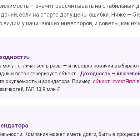
вижимость — значит рассчитывать на стабильный д
даний, если на старте допущены ошибки. Ниже — 5
о видим у начинающих инвесторов, и советы, как их 
доходности»
могут отличаться в разы — и нередко новички выбирают
рендный поток генерирует объект.
Доходность — ключевой
те окупаемость и арендатора. Пример:
объект InvestFirst
апчастей, ГАП 13,9 млн ₽.
рендатора
бильности. Компания может иметь долги, быть в процесс