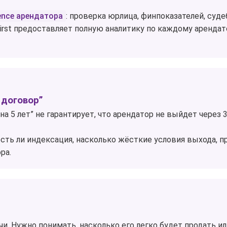
gence арендатора
: проверка юрлица, финпоказателей, суд
irst предоставляет полную аналитику по каждому арендат
 договор”
 5 лет” не гарантирует, что арендатор не выйдет через 3
есть ли индексация, насколько жёсткие условия выхода, 
ра.
и. Нужно понимать, насколько его легко будет продать ил